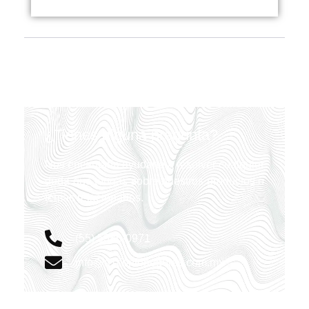
¿Tienes alguna pregunta?
Nos encantaría ayudarte a resolver cualquier
duda que tengas sobre nuestros productos o
temas relacionados.
(55) 5386-0971
info@a1contenedores.com.mx