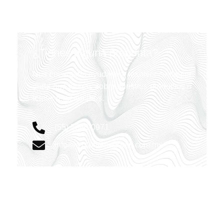
¿Tienes alguna pregunta?
Nos encantaría ayudarte a resolver cualquier
duda que tengas sobre nuestros productos o
temas relacionados.
(55) 5386-0971
info@a1contenedores.com.mx