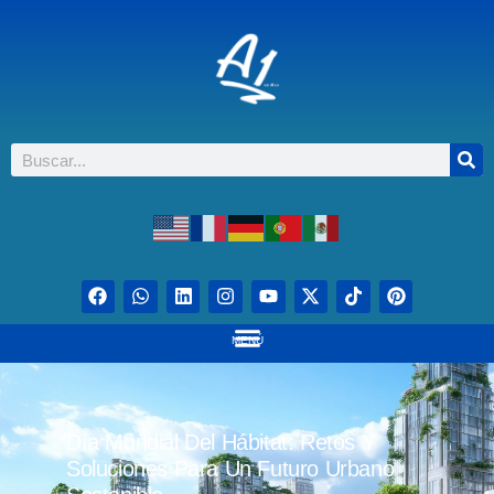
MENÚ
Día Mundial Del Hábitat: Retos Y
Soluciones Para Un Futuro Urbano