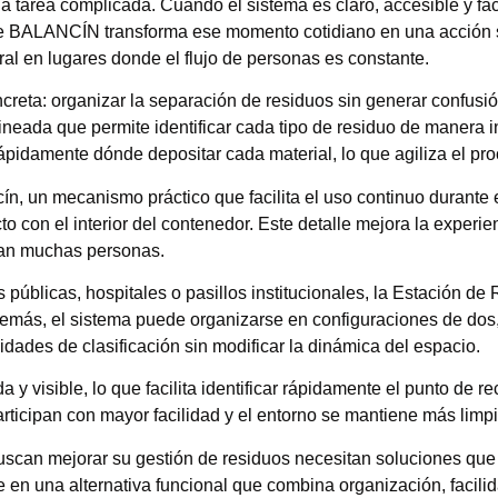
 tarea complicada. Cuando el sistema es claro, accesible y fáci
je BALANCÍN transforma ese momento cotidiano en una acción 
ral en lugares donde el flujo de personas es constante.
eta: organizar la separación de residuos sin generar confusió
ineada que permite identificar cada tipo de residuo de manera i
rápidamente dónde depositar cada material, lo que agiliza el pro
cín, un mecanismo práctico que facilita el uso continuo durante 
to con el interior del contenedor. Este detalle mejora la exper
lan muchas personas.
 públicas, hospitales o pasillos institucionales, la Estación 
emás, el sistema puede organizarse en configuraciones de dos, 
idades de clasificación sin modificar la dinámica del espacio.
y visible, lo que facilita identificar rápidamente el punto de r
articipan con mayor facilidad y el entorno se mantiene más limpi
scan mejorar su gestión de residuos necesitan soluciones que fu
en una alternativa funcional que combina organización, facilid