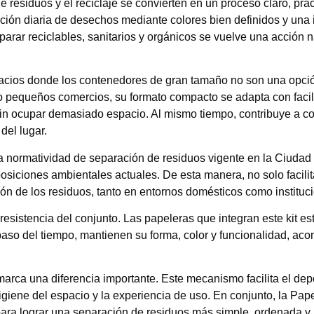
esiduos y el reciclaje se convierten en un proceso claro, prácti
icación diaria de desechos mediante colores bien definidos y una i
eparar reciclables, sanitarios y orgánicos se vuelve una acción n
s donde los contenedores de gran tamaño no son una opción v
 o pequeños comercios, su formato compacto se adapta con facil
n ocupar demasiado espacio. Al mismo tiempo, contribuye a co
 del lugar.
a normatividad de separación de residuos vigente en la Ciudad
osiciones ambientales actuales. De esta manera, no solo facilit
ón de los residuos, tanto en entornos domésticos como instituc
a resistencia del conjunto. Las papeleras que integran este kit 
 paso del tiempo, mantienen su forma, color y funcionalidad, a
arca una diferencia importante. Este mecanismo facilita el depó
higiene del espacio y la experiencia de uso. En conjunto, la 
 para lograr una separación de residuos más simple, ordenada y