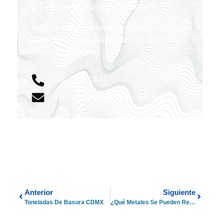
¿Tienes alguna pregunta?
Nos encantaría ayudarte a resolver cualquier
duda que tengas sobre nuestros productos o
temas relacionados.
(55) 5386-0971
info@a1contenedores.com.mx
Anterior
Siguiente
Toneladas De Basura CDMX
¿Qué Metales Se Pueden Reciclar?