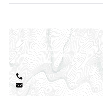
¿Tienes alguna pregunta?
Nos encantaría ayudarte a resolver cualquier
duda que tengas sobre nuestros productos o
temas relacionados.
(55) 5386-0971
info@a1contenedores.com.mx