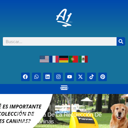
MENÚ
Importancia De La Recolección De
Heces Caninas